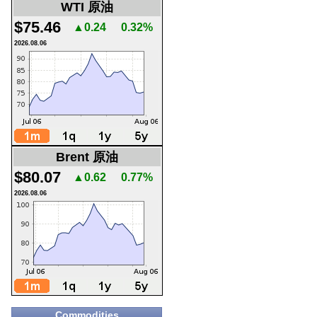
WTI 原油
$75.46
▲0.24
0.32%
2026.08.06
Brent 原油
$80.07
▲0.62
0.77%
2026.08.06
Commodities