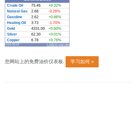
Crude Oil
75.46
+0.32%
Natural Gas
2.68
-0.26%
Gasoline
2.62
+0.86%
Heating Oil
3.73
-1.70%
Gold
4331.00
+0.60%
Silver
62.30
+0.01%
Copper
6.78
+0.76%
2026.08.05
» Add to your site
您网站上的免费油价仪表板.
学习如何 »