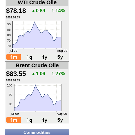
WTI Crude Olie
$78.18
▲0.89
1.14%
2026.08.09
Brent Crude Olie
$83.55
▲1.06
1.27%
2026.08.09
Commodities