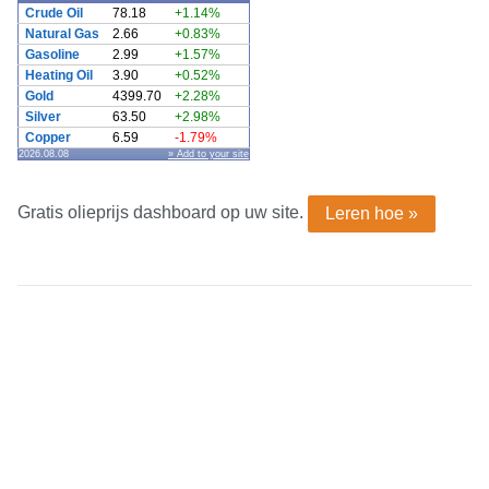
Crude Oil
78.18
+1.14%
Natural Gas
2.66
+0.83%
Gasoline
2.99
+1.57%
Heating Oil
3.90
+0.52%
Gold
4399.70
+2.28%
Silver
63.50
+2.98%
Copper
6.59
-1.79%
2026.08.08
» Add to your site
Gratis olieprijs dashboard op uw site.
Leren hoe »