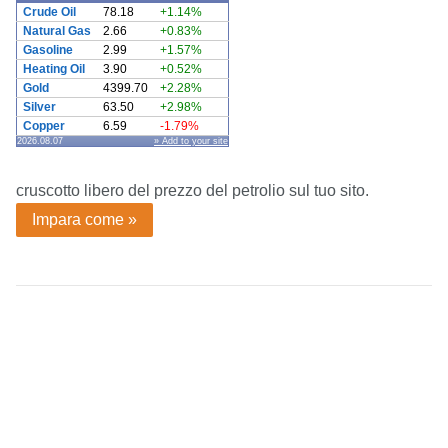
Crude Oil
78.18
+1.14%
Natural Gas
2.66
+0.83%
Gasoline
2.99
+1.57%
Heating Oil
3.90
+0.52%
Gold
4399.70
+2.28%
Silver
63.50
+2.98%
Copper
6.59
-1.79%
2026.08.07
» Add to your site
cruscotto libero del prezzo del petrolio sul tuo sito.
Impara come »