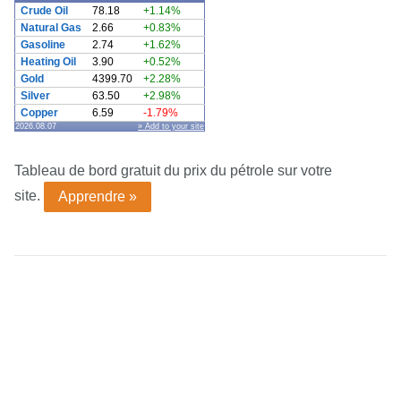
Crude Oil
78.18
+1.14%
Natural Gas
2.66
+0.83%
Gasoline
2.74
+1.62%
Heating Oil
3.90
+0.52%
Gold
4399.70
+2.28%
Silver
63.50
+2.98%
Copper
6.59
-1.79%
2026.08.07
» Add to your site
Tableau de bord gratuit du prix du pétrole sur votre
site.
Apprendre »