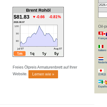
2026.
Brent Rohöl
$81.83
▼-0.66
-0.81%
2026.08.07
Oil-p
França
Italiano
Nederl
Freies Ölpreis Armaturenbrett auf Ihrer
Website.
Lernen wie »
日本語
Españo