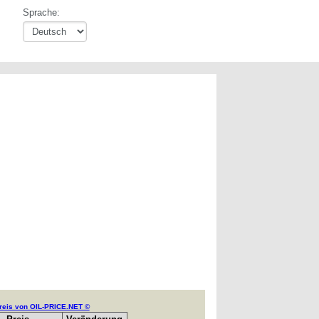
Sprache:
reis von OIL-PRICE.NET ©