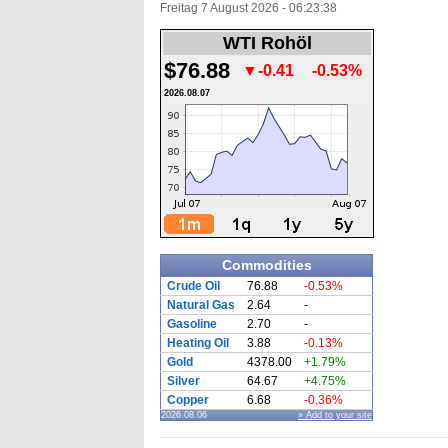
Freitag 7 August 2026 - 06:23:38
WTI Rohöl
$76.88
▼-0.41
-0.53%
2026.08.07
Commodities
Crude Oil
76.88
-0.53%
Natural Gas
2.64
-
Gasoline
2.70
-
Heating Oil
3.88
-0.13%
Gold
4378.00
+1.79%
Silver
64.67
+4.75%
Copper
6.68
-0.36%
2026.08.06
» Add to your site