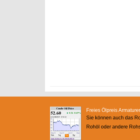
Freies Ölpreis Armaturen
Sie können auch das Roh
Rohöl oder andere Rohst